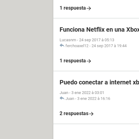
1 respuesta
Funciona Netflix en una Xbo
Lucasnm
-
24 sep 2017 à 05:13
ferchoaxel12
-
24 sep 2017 à 19:44
1 respuesta
Puedo conectar a internet x
Juan
-
3 ene 2022 à 03:01
Juan
-
3 ene 2022 à 16:16
2 respuestas