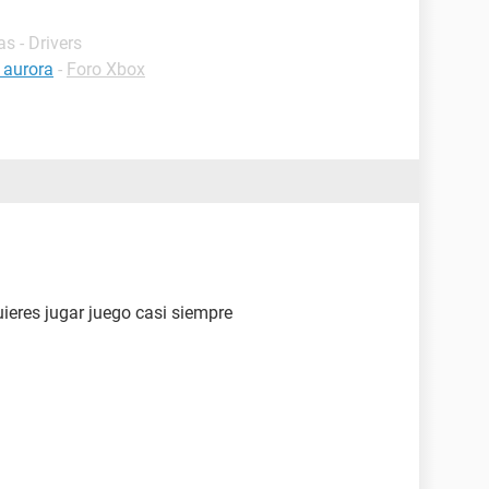
s - Drivers
 aurora
-
Foro Xbox
uieres jugar juego casi siempre