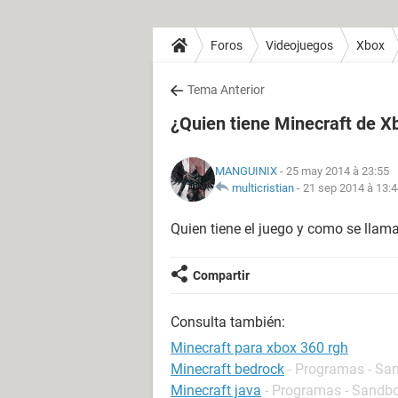
Foros
Videojuegos
Xbox
Tema Anterior
¿Quien tiene Minecraft de Xb
MANGUINIX
- 25 may 2014 à 23:55
multicristian
-
21 sep 2014 à 13:
Quien tiene el juego y como se llama
Compartir
Consulta también:
Minecraft para xbox 360 rgh
Minecraft bedrock
- Programas - Sa
Minecraft java
- Programas - Sandb