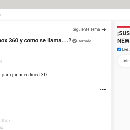
Siguiente Tema
¡SU
ox 360 y como se llama....?
NEW
Cerrado
Noti
44
 para jugar en línea XD
ndbox
ox