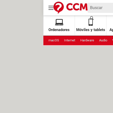
Ordenadores
Móviles y tablets
Ap
macOS
Internet
Hardware
Audio