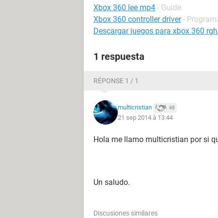
Xbox 360 lee mp4
- Guide
Xbox 360 controller driver
- Programa
Descargar juegos para xbox 360 rgh
1 respuesta
RÉPONSE 1 / 1
multicristian
48
21 sep 2014 à 13:44
Hola me llamo multicristian por si q
Un saludo.
Discusiones similares