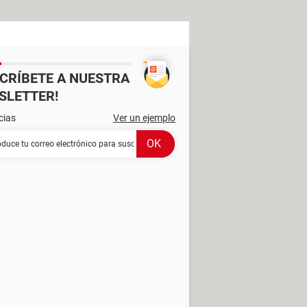
SCRÍBETE A NUESTRA
SLETTER!
cias
Ver un ejemplo