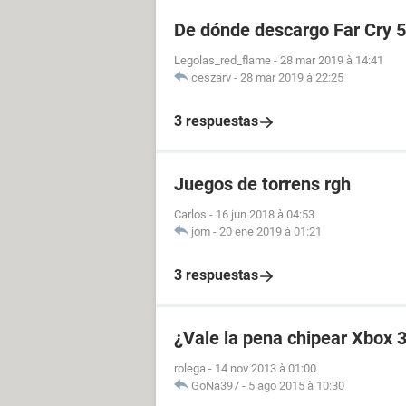
De dónde descargo Far Cry 5
Legolas_red_flame
-
28 mar 2019 à 14:41
ceszarv
-
28 mar 2019 à 22:25
3 respuestas
Juegos de torrens rgh
Carlos
-
16 jun 2018 à 04:53
jom
-
20 ene 2019 à 01:21
3 respuestas
¿Vale la pena chipear Xbox 
rolega
-
14 nov 2013 à 01:00
GoNa397
-
5 ago 2015 à 10:30