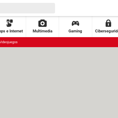
ps e Internet
Multimedia
Gaming
Cibersegurid
Videojuegos