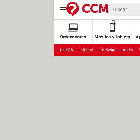
Ordenadores
Móviles y tablets
Ap
macOS
Internet
Hardware
Audio