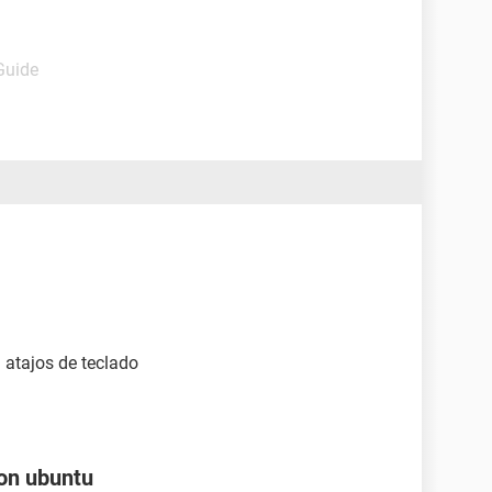
Guide
n atajos de teclado
con ubuntu