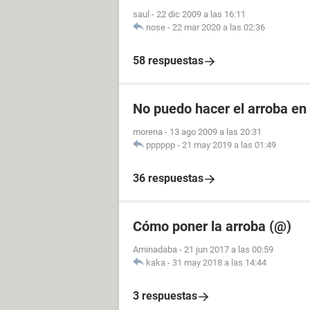
saul
-
22 dic 2009 a las 16:11
nose
-
22 mar 2020 a las 02:36
58 respuestas
No puedo hacer el arroba en
morena
-
13 ago 2009 a las 20:31
pppppp
-
21 may 2019 a las 01:49
36 respuestas
Cómo poner la arroba (@)
Aminadaba
-
21 jun 2017 a las 00:59
kaka
-
31 may 2018 a las 14:44
3 respuestas