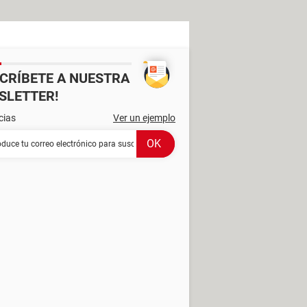
SCRÍBETE A NUESTRA
SLETTER!
cias
Ver un ejemplo