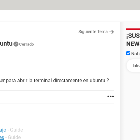
Siguiente Tema
¡SU
buntu
NEW
Cerrado
Noti
r para abrir la terminal directamente en ubuntu ?
ajo
- Guide
es
- Guide