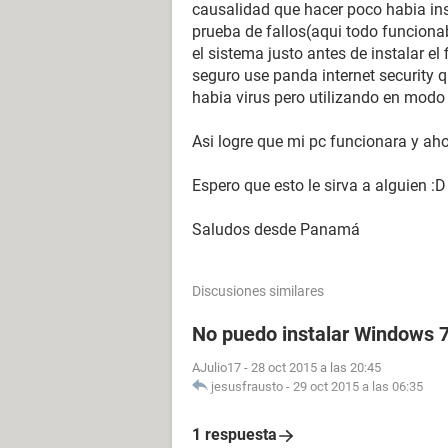
causalidad que hacer poco habia ins
prueba de fallos(aqui todo funciona
el sistema justo antes de instalar el
seguro use panda internet security qu
habia virus pero utilizando en modo 
Asi logre que mi pc funcionara y ahor
Espero que esto le sirva a alguien :D
Saludos desde Panamá
Discusiones similares
No puedo instalar Windows 
AJulio17
-
28 oct 2015 a las 20:45
jesusfrausto
-
29 oct 2015 a las 06:35
1 respuesta