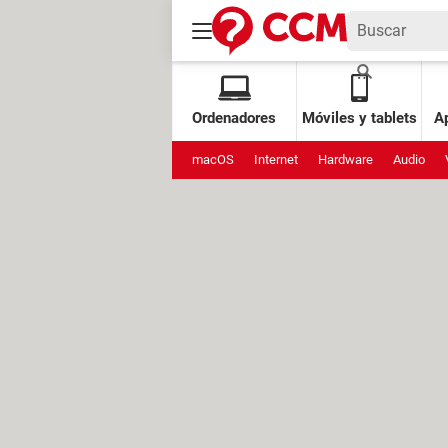
Ordenadores
Móviles y tablets
Ap
macOS
Internet
Hardware
Audio