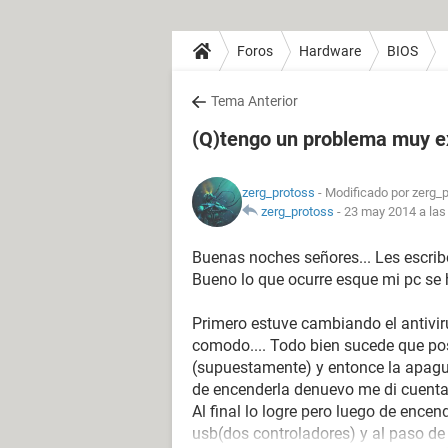
Foros
Hardware
BIOS
Tema Anterior
(Q)tengo un problema muy e
zerg_protoss
- Modificado por zerg_p
zerg_protoss
-
23 may 2014 a las
Buenas noches señores... Les escrib
Bueno lo que ocurre esque mi pc se 
Primero estuve cambiando el antivir
comodo.... Todo bien sucede que pos
(supuestamente) y entonce la apague 
de encenderla denuevo me di cuenta 
Al final lo logre pero luego de ence
usb(dos controladores) y al paso de 3