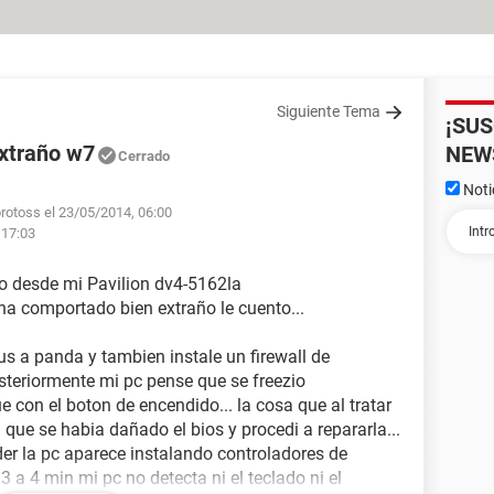
Siguiente Tema
¡SU
xtraño w7
NEW
Cerrado
Noti
rotoss el 23/05/2014, 06:00
 17:03
o desde mi Pavilion dv4-5162la
ha comportado bien extraño le cuento...
us a panda y tambien instale un firewall de
teriormente mi pc pense que se freezio
con el boton de encendido... la cosa que al tratar
que se habia dañado el bios y procedi a repararla...
nder la pc aparece instalando controladores de
 a 4 min mi pc no detecta ni el teclado ni el