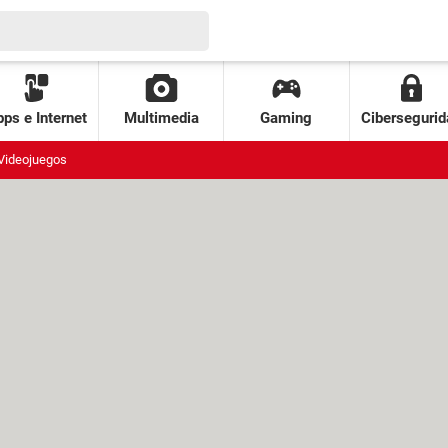
ps e Internet
Multimedia
Gaming
Cibersegurid
Videojuegos