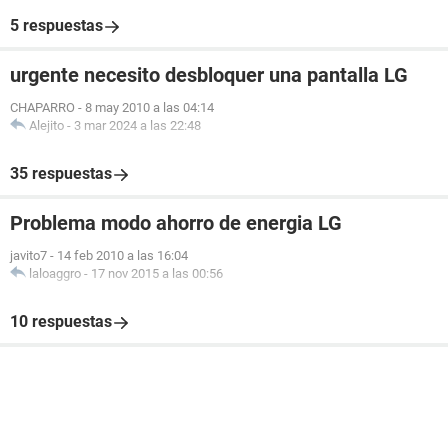
5 respuestas
urgente necesito desbloquer una pantalla LG
CHAPARRO
-
8 may 2010 a las 04:14
Alejito
-
3 mar 2024 a las 22:48
35 respuestas
Problema modo ahorro de energia LG
javito7
-
14 feb 2010 a las 16:04
laloaggro
-
17 nov 2015 a las 00:56
10 respuestas