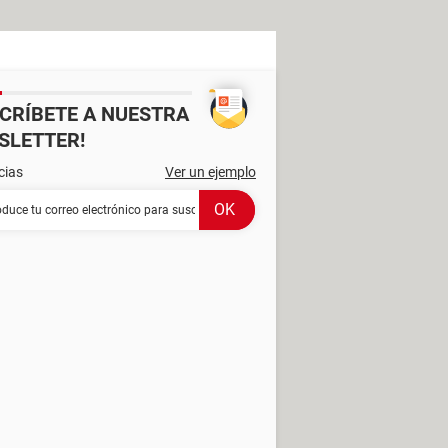
SCRÍBETE A NUESTRA
SLETTER!
cias
Ver un ejemplo