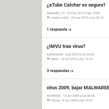
¿aTube Catcher es seguro?
Alejandro_13
-
22 mar 2015 a las 12:05
Carlos-vialfa
-
23 mar 2015 a las 06:16
1 respuesta
¿IMVU trae virus?
katherine94
-
8 jul 2014 a las 03:02
More
-
24 oct 2015 a las 13:18
3 respuestas
virus 2009, bajar MALWARE
WORRIED
-
14 oct 2008 a las 06:35
Piluso
-
4 nov 2008 a las 23:23