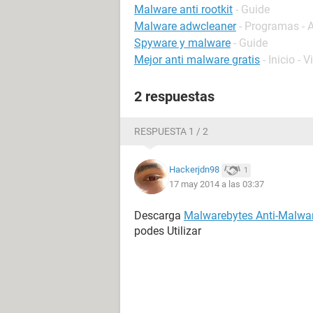
Malware anti rootkit
- Guide
Malware adwcleaner
- Programas - A
Spyware y malware
- Guide
Mejor anti malware gratis
- Inicio - V
2 respuestas
RESPUESTA 1 / 2
Hackerjdn98
1
17 may 2014 a las 03:37
Descarga
Malwarebytes Anti-Malwa
podes Utilizar