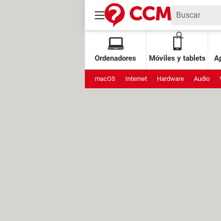
Ordenadores
Móviles y tablets
Ap
macOS
Internet
Hardware
Audio