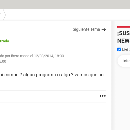
7
Siguiente Tema
¡SU
NEW
rrado
Noti
do por ibero.modo el 12/08/2014, 18:30
6:00
 mi compu ? algun programa o algo ? vamos que no