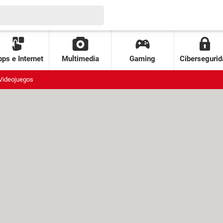
ps e Internet
Multimedia
Gaming
Cibersegurid
Videojuegos