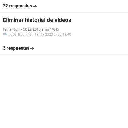
32 respuestas
Eliminar historial de vídeos
fernandoh.
-
30 jul 2013 a las 19:45
José_Bautista
-
1 may 2020 a las 18:49
3 respuestas