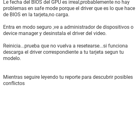
Le fecha del BIOS del GPU es irreal,probablemente no hay
Propiedades de la CPU:
problemas en safe mode porque el driver que es lo que hace
Tipo de procesador Intel Pentium III Xeon
de BIOS en la tarjeta,no carga.
(CPUID) Nombre de la CPU Intel(R) Core(TM)2 Duo CPU
E8400 @ 3.00GHz
Entra en modo seguro ,ve a administrador de dispositivos o
(CPUID) Revisión 0001067Ah
device manager y desinstala el driver del video.
Velocidad del CPU:
Reinicia...prueba que no vuelva a resetearse...si funciona
Velocidad de reloj del procesador 3001.33 MHz (original:
descarga el driver correspondiente a tu tarjeta segun tu
3000 MHz)
modelo.
Caché del CPU:
Código de caché L1 32 KB
Mientras seguire leyendo tu reporte para descubrir posibles
Datos de caché L1 32 KB
conflictos
Caché L2 6 MB (On-Die, ATC, Full-Speed)
Propiedades de la Placa Base:
Identificación de la Placa Base 63-0100-009999-00101111-
112508-Bearlake$G31GMB25_G31D-M7 (G31GMB25 BF)
BIOS DATE: 11/25/08
Nombre de la Placa Base Desconocido
Propiedades de la BIOS: