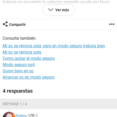
todavia no encuentro la solucion necesito ayuda por favor...
Ver más
INFORME DE EVEREST:
--------[ EVEREST Home Edition (c) 2003-2005 Lavalys, Inc. ]-----
Compartir
-------------------------------------------------------
Consulta también:
Versión EVEREST v2.20.405/es
Sitio Web
http://www.lavalys.com/
Mi pc se reinicia sola; pero en modo seguro trabaja bien
Tipo de informe Asistente de informes
Mi pc se reinicia sola
Ordenador RUBEN-PC
Como quitar el modo seguro
Generador Ruben
Sistema operativo Windows 7 Ultimate Media Center Edition
Modo seguro ps4
6.1.7601
Guion bajo en pc
Fecha 2014-05-13
Arrancar pc en modo seguro
Hora 16:26
4 respuestas
--------[ Resumen ]------------------------------------------------------------------------------
-----------------------
RÉPONSE 1 / 4
Ordenador:
Rubenx
1
Sistema operativo Windows 7 Ultimate Media Center Edition