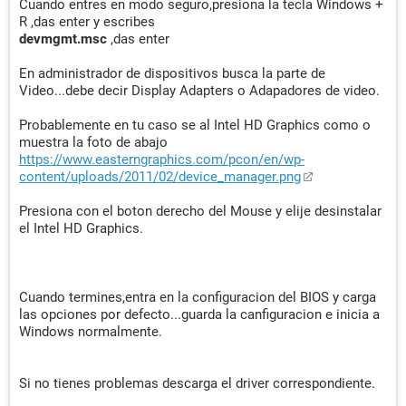
Cuando entres en modo seguro,presiona la tecla Windows +
Juego de instrucciones:
R ,das enter y escribes
Extensión de 64 bitsx86 (AMD64, EM64T) Soportado
devmgmt.msc
,das enter
Alternate Instruction Set No soportado
AMD 3DNow! No soportado
En administrador de dispositivos busca la parte de
AMD 3DNow! Professional No soportado
Video...debe decir Display Adapters o Adapadores de video.
AMD Enhanced 3DNow! No soportado
AMD Extended MMX No soportado
Probablemente en tu caso se al Intel HD Graphics como o
Cyrix Extended MMX No soportado
muestra la foto de abajo
IA-64 No soportado
https://www.easterngraphics.com/pcon/en/wp-
IA MMX Soportado
content/uploads/2011/02/device_manager.png
IA SSE Soportado
IA SSE 2 Soportado
Presiona con el boton derecho del Mouse y elije desinstalar
IA SSE 3 Soportado
el Intel HD Graphics.
Instrucción CLFLUSH Soportado
Instrucción CMPXCHG8B Soportado
Instrucción CMPXCHG16B Soportado
Cuando termines,entra en la configuracion del BIOS y carga
Instrucción Conditional Move Soportado
las opciones por defecto...guarda la canfiguracion e inicia a
Instrucción MONITOR / MWAIT Soportado
Windows normalmente.
Instrucción RDTSCP No soportado
Instrucción SYSCALL / SYSRET No soportado
Instrucción SYSENTER / SYSEXIT Soportado
Si no tienes problemas descarga el driver correspondiente.
Instrucción VIA FEMMS No soportado