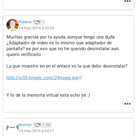
Funciones de seguridad:
Advanced Cryptography Engine (ACE) No soportado
Prevención de ejecución de datos (DEP, NX, EDB) Soportado
Rubenx
1
Hardware Random Number Generator (RNG) No soportado
14 may 2014 à 03:56
Montgomery Multiplier & Hash Engine No soportado
Muchas gracias por tu ayuda, aunque tengo una duda
Processor Serial Number (PSN) No soportado
¿Adaptador de vídeo es lo mismo que adaptador de
pantalla? es por eso que no he querido desinstalar aun,
Funciones de la gestión de ahorro de energía:
quiero verificarlo.
Automatic Clock Control Soportado
Enhanced Halt State (C1E) No soportado
La que muestro en en el enlace es la que debo desinstalar?
Enhanced SpeedStep Technology (EIST, ESS) Soportado
Frequency ID Control No soportado
http://oi59.tinypic.com/24noegj.jpg
LongRun No soportado
LongRun Table Interface No soportado
PowerSaver 1.0 No soportado
Y lo de la memoria virtual esta echo ya :)
PowerSaver 2.0 No soportado
PowerSaver 3.0 No soportado
Processor Duty Cycle Control Soportado
Software Thermal Control No soportado
Temperature Sensing Diode No soportado
leonnyx
1.102
Thermal Monitor 1 Soportado
14 may 2014 à 04:01
Thermal Monitor 2 Soportado