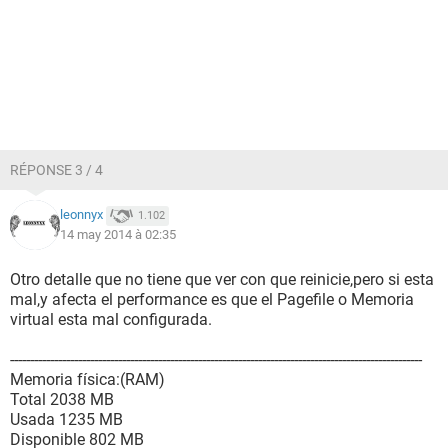
Fecha de la BIOS del sistema 11/25/08
Fecha de la BIOS de video 03/23/20
--------[ Gestión de la energía ]----------------------------------------------------------
-----------------------------
Propiedades de la Gestión de Ahorro de Energía:
RÉPONSE 3 / 4
Fuente de potencia actual Línea AC
Estado de la batería Ninguna batería
Tiempo de uso de batería llena Desconocido
leonnyx
1.102
Tiempo de uso restante Desconocido
14 may 2014 à 02:35
Otro detalle que no tiene que ver con que reinicie,pero si esta
--------[ Sensor ]----------------------------------------------------------------------------------
mal,y afecta el performance es que el Pagefile o Memoria
--------------------
virtual esta mal configurada.
Propiedades del sensor:
-------------------------------------------------------------------------------------------------------
Tipo de sensor HDD
Memoria física:(RAM)
Total 2038 MB
Temperaturas:
Usada 1235 MB
Procesador 42 °C (108 °F)
Disponible 802 MB