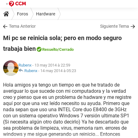
Foros
Hardware
Tema Anterior
Siguiente Tema
Mi pc se reinicia sola; pero en modo seguro
trabaja bien
Resuelto
/Cerrado
Rubenx
- 13 may 2014 à 22:59
Rubenx
-
14 may 2014 à 05:23
Hola amigos ya tengo un tiempo en que he tratado de
averiguar lo que sucede con mi computadora y la verdad
creo y pienso que es un problema de hadware y me registre
aquí por que una vez leído necesito su ayuda. Primero que
nada sepan que uso una INTEL Core duo E8400 de 3GHz
con un sistema operativo Windows 7 versión ultimate SP1
(Si necesita algún otro dato decirlo) Ya he descartado que
sea problema de limpieza, virus, memoria ram. errores de
windows y me sigue generando un reinicio... Entonces