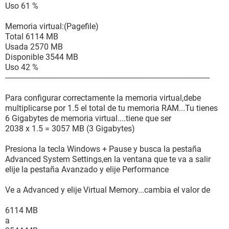
Seagate ST3400832A 41 °C (106 °F)
Uso 61 %
Memoria virtual:(Pagefile)
--------[ Procesador ]---------------------------------------------------------------------------
Total 6114 MB
-----------------------
Usada 2570 MB
Disponible 3544 MB
Propiedades de la CPU:
Uso 42 %
Tipo de procesador Intel Pentium III Xeon, 3000 MHz
----------------------------------------------------------------------------------------------------
Juego de instrucciones x86, x86-64, MMX, SSE, SSE2, SSE3
Velocidad de reloj original 3000 MHz
Para configurar correctamente la memoria virtual,debe
Código de caché L1 32 KB
multiplicarse por 1.5 el total de tu memoria RAM...Tu tienes
Datos de caché L1 32 KB
6 Gigabytes de memoria virtual....tiene que ser
Caché L2 6 MB (On-Die, ATC, Full-Speed)
2038 x 1.5 = 3057 MB (3 Gigabytes)
Multi CPU:
Presiona la tecla Windows + Pause y busca la pestaña
Identificación de la Placa Base Intel Bearlake
Advanced System Settings,en la ventana que te va a salir
CPU #0 Intel(R) Core(TM)2 Duo CPU E8400 @ 3.00GHz,
elije la pestaña Avanzado y elije Performance
3002 MHz
CPU #1 Intel(R) Core(TM)2 Duo CPU E8400 @ 3.00GHz,
Ve a Advanced y elije Virtual Memory...cambia el valor de
3002 MHz
6114 MB
Fabricante del procesador:
a
Nombre de la empresa Intel Corporation