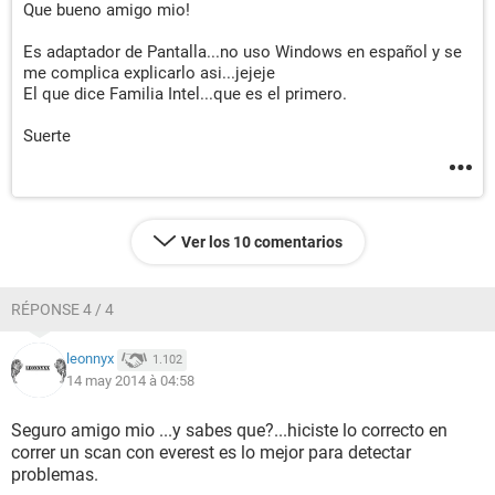
Que bueno amigo mio!
Thermal Monitoring No soportado
Thermal Trip No soportado
Es adaptador de Pantalla...no uso Windows en español y se
Voltage ID Control No soportado
me complica explicarlo asi...jejeje
El que dice Familia Intel...que es el primero.
(CPUID) Funciones:
36-bit Page Size Extension Soportado
Suerte
Address Region Registers (ARR) No soportado
CPL Qualified Debug Store Soportado
Debug Trace Store Soportado
Debugging Extension Soportado
Fast Save & Restore Soportado
Ver los 10 comentarios
Hyper-Threading Technology (HTT) Soportado, Activado
L1 Context ID No soportado
Local APIC On Chip Soportado
RÉPONSE 4 / 4
Machine Check Architecture (MCA) Soportado
Machine Check Exception (MCE) Soportado
leonnyx
1.102
Memory Configuration Registers (MCR) No soportado
14 may 2014 à 04:58
Memory Type Range Registers (MTRR) Soportado
Model Specific Registers (MSR) Soportado
Seguro amigo mio ...y sabes que?...hiciste lo correcto en
Page Attribute Table (PAT) Soportado
correr un scan con everest es lo mejor para detectar
Page Global Extension Soportado
problemas.
Page Size Extension (PSE) Soportado