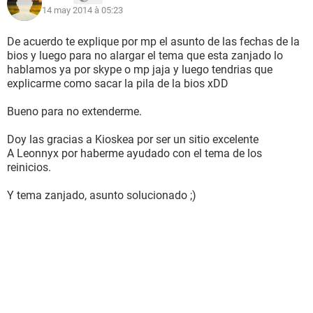
14 may 2014 à 05:23
Service Pack del Sistema Operativo Service Pack 1
DirectX 4.09.00.0904 (DirectX 9.0c)
Nombre del sistema RUBEN-PC
De acuerdo te explique por mp el asunto de las fechas de la
Nombre de usuario Ruben
bios y luego para no alargar el tema que esta zanjado lo
hablamos ya por skype o mp jaja y luego tendrias que
Placa base:
explicarme como sacar la pila de la bios xDD
Tipo de procesador Intel Pentium III Xeon, 3000 MHz
Nombre de la Placa Base Desconocido
Bueno para no extenderme.
Chipset de la Placa Base Desconocido
Memoria del Sistema 2038 MB
Doy las gracias a Kioskea por ser un sitio excelente
Tipo de BIOS AMI (11/25/08)
A Leonnyx por haberme ayudado con el tema de los
Puerto de comunicación Puerto de comunicaciones (COM1)
reinicios.
Puerto de comunicación Puerto de impresora (LPT1)
Y tema zanjado, asunto solucionado ;)
Almacenamiento:
Controlador IDE Controladora de almacenamiento ATA serie
Intel(R) 82801GB/GR/GH (familia ICH7) - 27C0
Controlador IDE Controladoras de almacenamiento Ultra ATA
Intel(R) 82801G (familia ICH7) - 27DF
Disquetera de 3 1/2 Unidad de disquete
Disco duro ST3400832A ATA Device (400 GB, 7200 RPM,
Ultra-ATA/100)