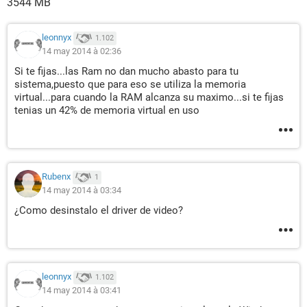
3544 MB
Información sobre el producto
https://www.intel.com/content/www/us/en/products/proce
leonnyx
1.102
ssors.html
14 may 2014 à 02:36
Uso de la CPU:
Si te fijas...las Ram no dan mucho abasto para tu
CPU Nº 1 / núcleo Nº 1 / Unidad HTT Nº 1 18 %
sistema,puesto que para eso se utiliza la memoria
CPU Nº 1 / núcleo Nº 1 / Unidad HTT Nº 2 100 %
virtual...para cuando la RAM alcanza su maximo...si te fijas
tenias un 42% de memoria virtual en uso
--------[ CPUID ]-----------------------------------------------------------------------------------
--------------------
(CPUID) Propiedades:
Rubenx
1
(CPUID) Fabricante GenuineIntel
14 may 2014 à 03:34
(CPUID) Nombre de la CPU Intel(R) Core(TM)2 Duo CPU
¿Como desinstalo el driver de video?
E8400 @ 3.00GHz
(CPUID) Revisión 0001067Ah
(IA) Identificador de la marca 00h (Desconocido)
Identificador de la plataforma 00h (Desconocido)
(IA) Número de serie de la CPU Desconocido
leonnyx
1.102
Unidades HTT / CMP 1 / 0
14 may 2014 à 03:41