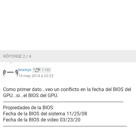
Estado de los discos duros SMART OK
Particiones:
C: (NTFS) 381451 MB (363699 MB libre)
Dispositivos de entrada:
Teclado Teclado PS/2 estándar
Ratón Mouse compatible con HID
RÉPONSE 2 / 4
Red:
Tarjeta de Red NIC de Fast Ethernet PCI-E de la familia
Realtek RTL8102E/RTL8103E (NDIS 6.20) (192.168.0.101)
leonnyx
1.102
14 may 2014 à 02:23
Dispositivos:
Dispositivos USB Dispositivo compuesto USB
Como primer dato...veo un conflicto en la fecha del BIOS del
Dispositivos USB Dispositivo de entrada USB
GPU...si...el BIOS del GPU.
Dispositivos USB Microsoft LifeCam VX-5000
---------------------------------------------------------------------------------------------------
Dispositivos USB Microsoft LifeCam VX-5000
Propiedades de la BIOS:
Fecha de la BIOS del sistema 11/25/08
Fecha de la BIOS de video 03/23/20
--------[ Overclock ]-----------------------------------------------------------------------------
------------------------------------------------------------------------------------------------------
----------------------