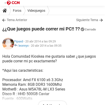
Foros
Videojuegos
Tema Anterior
Siguiente Tema
¿¿Que juegos puede correr mi PC!! ??
Cerrado
Pipaxd
- 20 abr 2014 a las 09:29
leonnyx
-
20 abr 2014 a las 09:35
Hola Comunidad Kioskea me gustaria saber ¿que juegos
puede correr mi pc exactamente?
*Aqui las caracteristicas:
Procesador: Amd FX 6100 x6 3.3Ghz
Memoria Ram: 8GB DDR3 1600Mhz
MotherB : Asus M5A78L-M LX3 Series
Disco R : HHD 500GB Caviar
Fuente : 600Watts
Tarjeta Grafica : Ati Radeon HD6450 2GB DDR3