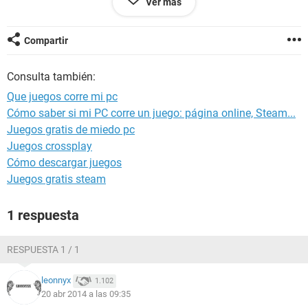
Ver más
Gracias !
Compartir
Consulta también:
Que juegos corre mi pc
Cómo saber si mi PC corre un juego: página online, Steam...
Juegos gratis de miedo pc
Juegos crossplay
Cómo descargar juegos
Juegos gratis steam
1 respuesta
RESPUESTA 1 / 1
leonnyx
1.102
20 abr 2014 a las 09:35