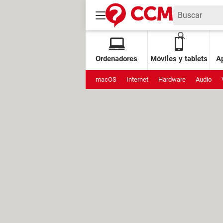
Ordenadores
Móviles y tablets
Ap
macOS
Internet
Hardware
Audio