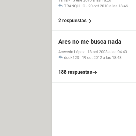
Tania
-
13 ene 2010 a las 18:20
TRANQUILO
-
20 oct 2010 a las 18:46
2 respuestas
Ares no me busca nada
Acevedo López
-
18 oct 2008 a las 04:43
duck123
-
19 oct 2012 a las 18:48
188 respuestas