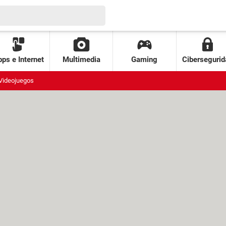
ps e Internet
Multimedia
Gaming
Cibersegurid
Videojuegos