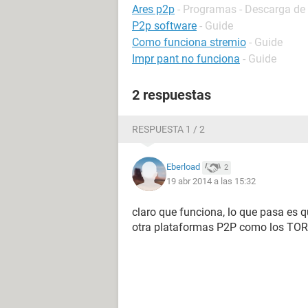
Ares p2p
- Programas - Descarga de 
P2p software
- Guide
Como funciona stremio
- Guide
Impr pant no funciona
- Guide
2 respuestas
RESPUESTA 1 / 2
Eberload
2
19 abr 2014 a las 15:32
claro que funciona, lo que pasa es q
otra plataformas P2P como los T