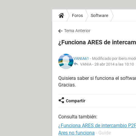
Foros
Software
Tema Anterior
¿Funciona ARES de interca
VANIA61
- Modificado por ibero.mod
VANIA -
28 abr 2014 a las 10:10
Quisiera saber si funciona el softw
Gracias.
Compartir
Consulta también:
¿Funciona ARES de intercambio P2
Ares no funciona
- Guide