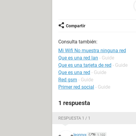
- Tengo Avast en esa computadora, 
ningun problema
- Recientemente tuve un problema c
session y se corrigio desintalandolo
Compartir
que desde esa fecha presenta la fall
- La pc dice que el wifi funciona co
Consulta también:
- Y no tengo punto de restauración
Mi Wifi No muestra ninguna red
Quisiera saber si hay algo mas que p
Que es una red lan
- Guide
de control pero en la version de win
Que es una tarjeta de red
- Guide
forma formatear el disco y tener que 
Que es una red
- Guide
Red gsm
- Guide
Primer red social
- Guide
1 respuesta
RESPUESTA 1 / 1
leonnyx
1.102