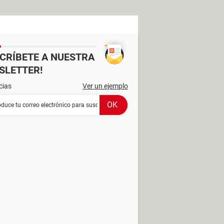
SCRÍBETE A NUESTRA
SLETTER!
cias
Ver un ejemplo