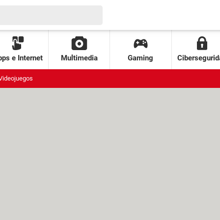
ps e Internet
Multimedia
Gaming
Cibersegurid
Videojuegos