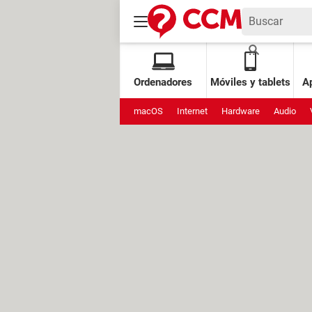
Ordenadores
Móviles y tablets
Ap
macOS
Internet
Hardware
Audio