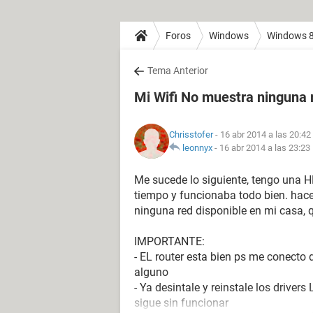
Foros
Windows
Windows 
Tema Anterior
Mi Wifi No muestra ninguna 
Chrisstofer
- 16 abr 2014 a las 20:42
leonnyx
-
16 abr 2014 a las 23:23
Me sucede lo siguiente, tengo una
tiempo y funcionaba todo bien. hace
ninguna red disponible en mi casa, 
IMPORTANTE:
- EL router esta bien ps me conecto
alguno
- Ya desintale y reinstale los driv
sigue sin funcionar