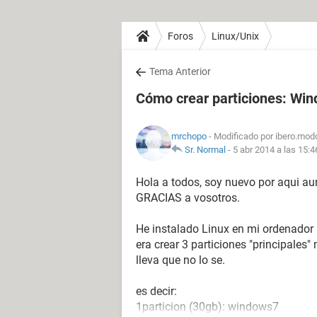
Foros
Linux/Unix
Tema Anterior
Cómo crear particiones: Wind
mrchopo
- Modificado por ibero.mod
Sr. Normal
-
5 abr 2014 a las 15:4
Hola a todos, soy nuevo por aqui au
GRACIAS a vosotros.
He instalado Linux en mi ordenador p
era crear 3 particiones "principales"
lleva que no lo se.
es decir:
1particion (30gb): windows7