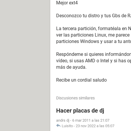
Mejor ext4
Desconozco tu distro y tus Gbs de 
La tercera partición, formatéala e
ver las particiones Linux, me parece
particiones Windows y usar a tu anto
Respóndeme si quieres informándome
vídeo, si usas AMD o Intel y si has 
más de ayuda.
Recibe un cordial saludo
Discusiones similares
Hacer placas de dj
andrs dj
-
6 mar 2011 a las 21:07
Luisito
-
23 nov 2022 a las 05:07