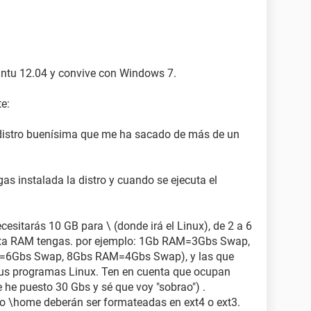
ntu 12.04 y convive con Windows 7.
te:
 distro buenísima que me ha sacado de más de un
as instalada la distro y cuando se ejecuta el
cesitarás 10 GB para \ (donde irá el Linux), de 2 a 6
ta RAM tengas. por ejemplo: 1Gb RAM=3Gbs Swap,
6Gbs Swap, 8Gbs RAM=4Gbs Swap), y las que
 tus programas Linux. Ten en cuenta que ocupan
he puesto 30 Gbs y sé que voy "sobrao") .
o \home deberán ser formateadas en ext4 o ext3.