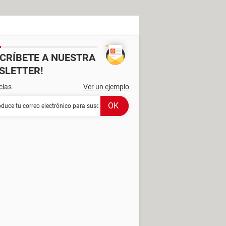
SCRÍBETE A NUESTRA
SLETTER!
cias
Ver un ejemplo