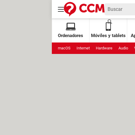
Ordenadores
Móviles y tablets
Ap
macOS
Internet
Hardware
Audio