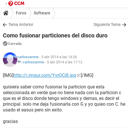
Foros
Software
Tema Anterior
Siguiente Tema
Como fusionar particiones del disco duro
Cerrado
carlossanme
- 5 abr 2014 a las 14:26
carlossanme
-
5 abr 2014 a las 17:12
[IMG]
http://i.imgur.com/YvrQCj8.jpg
[/IMG]
quisiera saber como fusionar la particion que esta
seleccionada en verde que no tiene nada con la particion c
que es el disco donde tengo windows y demas, es decir el
principal. solo me deja fusionarla con G y yo quieo con C. he
usado el easus pero sin exito.
gracias