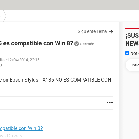
8
Siguiente Tema
¡SU
5 es compatible con Win 8?
NEW
Cerrado
Noti
lfa el 2/04/2014, 22:16
33
ifuncion Epson Stylus TX135 NO ES COMPATIBLE CON
mpatible con Win 8?
s - Drivers