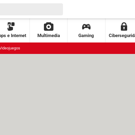
ps e Internet
Multimedia
Gaming
Cibersegurid
Videojuegos