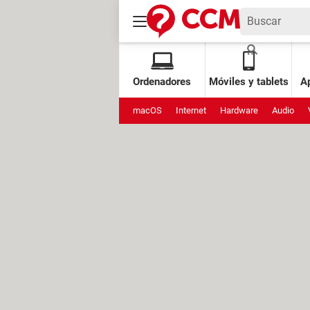
Ordenadores
Móviles y tablets
Ap
macOS
Internet
Hardware
Audio