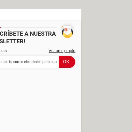
SCRÍBETE A NUESTRA
SLETTER!
cias
Ver un ejemplo