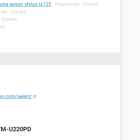
esora epson stylus tx125
- Programas - Drivers
as - Drivers
 Drivers
ers
son.com/select/
 TM-U220PD