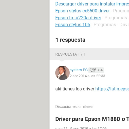
Descargar driver para instalar impr
Epson stylus cx5600 driver
- Program
Epson tm-u220a driver
- Programas -
Epson stylus 105
- Programas - Driv
1 respuesta
RESPUESTA 1 / 1
system-PC
456
2 abr 2014 a las 22:33
aki tienes los driver
https://latin.ep
Discusiones similares
Driver para Epson M188D o
rules22
-
9 ago 2019 a las 17:06