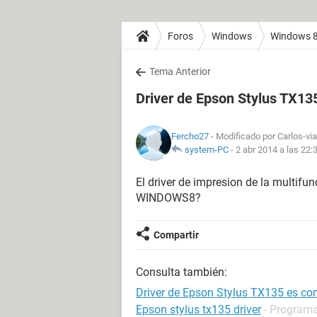
Foros
Windows
Windows 
Tema Anterior
Driver de Epson Stylus TX13
Fercho27
- Modificado por Carlos-via
system-PC
-
2 abr 2014 a las 22:
El driver de impresion de la mult
WINDOWS8?
Compartir
Consulta también:
Driver de Epson Stylus TX135 es co
Epson stylus tx135 driver
- Programa