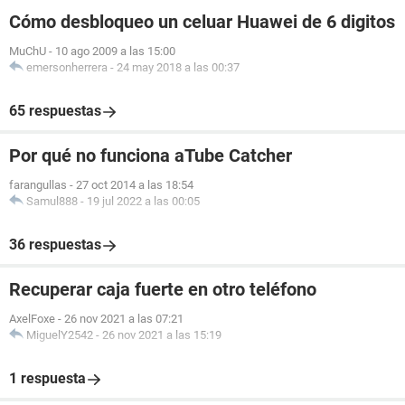
Cómo desbloqueo un celuar Huawei de 6 digitos
MuChU
-
10 ago 2009 a las 15:00
emersonherrera
-
24 may 2018 a las 00:37
65 respuestas
Por qué no funciona aTube Catcher
farangullas
-
27 oct 2014 a las 18:54
Samul888
-
19 jul 2022 a las 00:05
36 respuestas
Recuperar caja fuerte en otro teléfono
AxelFoxe
-
26 nov 2021 a las 07:21
MiguelY2542
-
26 nov 2021 a las 15:19
1 respuesta