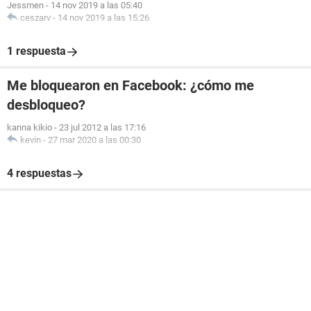
Jessmen
-
14 nov 2019 a las 05:40
ceszarv
-
14 nov 2019 a las 15:26
1 respuesta
Me bloquearon en Facebook: ¿cómo me
desbloqueo?
kanna kikio
-
23 jul 2012 a las 17:16
kevin
-
27 mar 2020 a las 00:30
4 respuestas