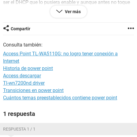
ser el DHCP que lo pusiera enable y aunque antes no toque
eso y me funcionaba pues lo puse enable y ahora mi ps3
Ver más
logra conseguir la ip pero pero dice que no tiene conexion al
intenet , cual sea el problema? ayudenme please, adicionar a
eso el tp-link se puede conestar directo con el ethernet?
Compartir
Gracias les agradecere su ayuda
Consulta también:
Access Point TL-WA5110G: no logro tener conexión a
Internet
Historia de power point
Access descargar
Tl-wn7200nd driver
Transiciones en power point
Cuántos temas preestablecidos contiene power point
1 respuesta
RESPUESTA 1 / 1