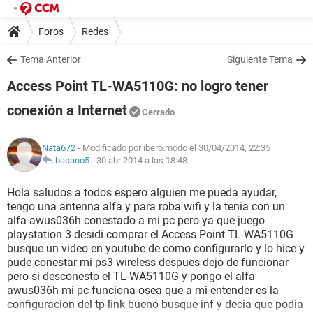
Foros
Redes
Tema Anterior
Siguiente Tema
Access Point TL-WA5110G: no logro tener
conexión a Internet
Cerrado
Nata672
- Modificado por ibero.modo el 30/04/2014, 22:35
bacano5
-
30 abr 2014 a las 18:48
Hola saludos a todos espero alguien me pueda ayudar,
tengo una antenna alfa y para roba wifi y la tenia con un
alfa awus036h conestado a mi pc pero ya que juego
playstation 3 desidi comprar el Access Point TL-WA5110G
busque un video en youtube de como configurarlo y lo hice y
pude conestar mi ps3 wireless despues dejo de funcionar
pero si desconesto el TL-WA5110G y pongo el alfa
awus036h mi pc funciona osea que a mi entender es la
configuracion del tp-link bueno busque inf y decia que podia