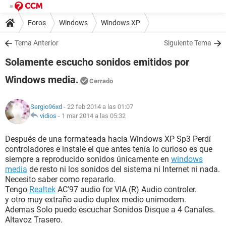
Foros
Windows
Windows XP
Tema Anterior
Siguiente Tema
Solamente escucho sonidos emitidos por
Windows media.
Cerrado
Sergio96xd
- 22 feb 2014 a las 01:07
vidios
-
1 mar 2014 a las 05:32
Después de una formateada hacia Windows XP Sp3 Perdí
controladores e instale el que antes tenía lo curioso es que
siempre a reproducido sonidos únicamente en
windows
media
de resto ni los sonidos del sistema ni Internet ni nada.
Necesito saber como repararlo.
Tengo
Realtek
AC'97 audio for VIA (R) Audio controler.
y otro muy extraño audio duplex medio unimodem.
Ademas Solo puedo escuchar Sonidos Disque a 4 Canales.
Altavoz Trasero.