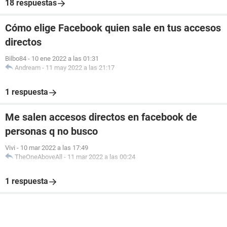
18 respuestas
Cómo elige Facebook quien sale en tus accesos
directos
Bilbo84
-
10 ene 2022 a las 01:31
Andream
-
11 may 2022 a las 21:17
1 respuesta
Me salen accesos directos en facebook de
personas q no busco
Vivi
-
10 mar 2022 a las 17:49
TheOneAboveAll
-
11 mar 2022 a las 00:24
1 respuesta