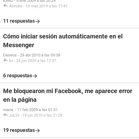
KARO
-
8 ene 2009 a las 20:29
Alondra
-
10 may 2019 a las 17:41
11 respuestas
Cómo iniciar sesión automáticamente en el
Messenger
Deseos
-
29 abr 2010 a las 09:38
liu
-
24 jun 2020 a las 12:37
6 respuestas
Me bloquearon mi Facebook, me aparece error
en la página
maria.
-
11 feb 2009 a las 01:31
JuLiO
-
19 jun 2010 a las 21:28
19 respuestas