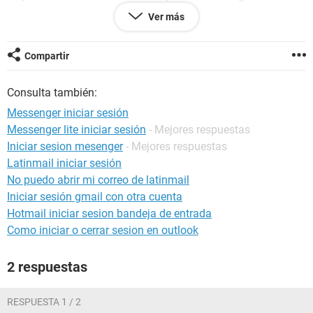
personas que me hablaron directemnete por el msn y no me
Ver más
llegan por los mensajes por el messenger del correo,
tampoco ellos estando conectados por medio del correo
como yo. ¿Cómo se usa? Desde ya muchas gracias y espero
Compartir
que puedan ayudarme, ya que sería de gran ayuda para la
gente que está en la misma situación que yo.
Consulta también:
Vero.
Messenger iniciar sesión
Configuración:
Windows XP Internet Explorer 6.0
Messenger lite iniciar sesión
- Mejores respuestas
Iniciar sesion mesenger
- Mejores respuestas
Latinmail iniciar sesión
No puedo abrir mi correo de latinmail
Iniciar sesión gmail con otra cuenta
Hotmail iniciar sesion bandeja de entrada
Como iniciar o cerrar sesion en outlook
2 respuestas
RESPUESTA 1 / 2