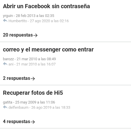
Abrir un Facebook sin contraseña
yrguin
-
28 feb 2013 a las 02:35
Humbertito
-
27 ago 2020 a las 02:16
20 respuestas
correo y el messenger como entrar
barozz
-
21 mar 2010 a las 08:49
ani
-
21 mar 2010 a las 16:07
2 respuestas
Recuperar fotos de Hi5
gatita
-
25 may 2009 a las 11:06
delfenbaum
-
26 ago 2019 a las 18:33
4 respuestas