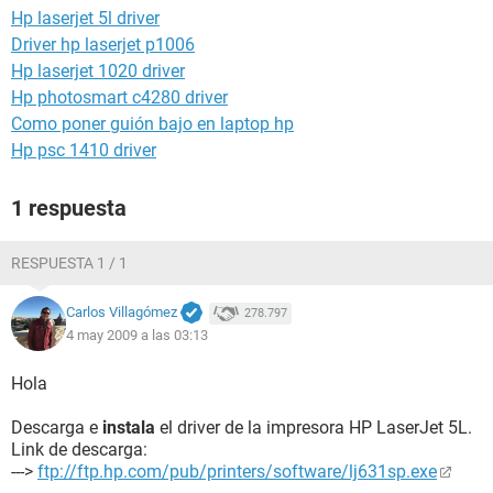
Hp laserjet 5l driver
Driver hp laserjet p1006
Hp laserjet 1020 driver
Hp photosmart c4280 driver
Como poner guión bajo en laptop hp
Hp psc 1410 driver
1 respuesta
RESPUESTA 1 / 1
Carlos Villagómez
278.797
4 may 2009 a las 03:13
Hola
Descarga e
instala
el driver de la impresora HP LaserJet 5L.
Link de descarga:
--->
ftp://ftp.hp.com/pub/printers/software/lj631sp.exe