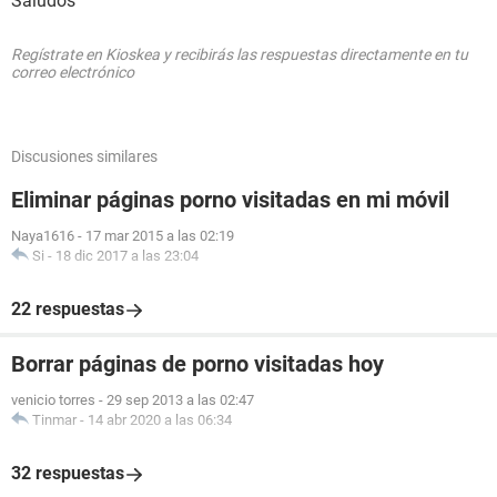
Saludos
Regístrate en Kioskea y recibirás las respuestas directamente en tu
correo electrónico
Discusiones similares
Eliminar páginas porno visitadas en mi móvil
Naya1616
-
17 mar 2015 a las 02:19
Si
-
18 dic 2017 a las 23:04
22 respuestas
Borrar páginas de porno visitadas hoy
venicio torres
-
29 sep 2013 a las 02:47
Tinmar
-
14 abr 2020 a las 06:34
32 respuestas