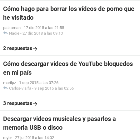
Cómo hago para borrar los vídeos de porno que
he visitado
paisaman
-
17 dic 2015 a las 21:55
Nadie
-
27 dic 2018 a las 09:10
2 respuestas
Cómo descargar videos de YouTube bloquedos
en mi país
marilpz
-
1 sep 2015 a las 07:26
Carlos-vialfa
-
9 sep 2015 a las 02:56
3 respuestas
Descargar videos musicales y pasarlos a
memoria USB o disco
reybr
-
27 jul 2015 a las 14:02