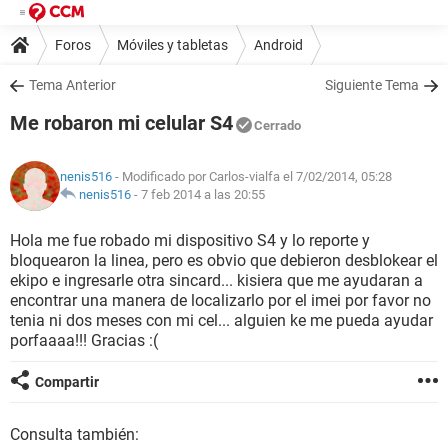
Foros
Móviles y tabletas
Android
Tema Anterior
Siguiente Tema
Me robaron mi celular S4
Cerrado
nenis516
- Modificado por Carlos-vialfa el 7/02/2014, 05:28
nenis516
-
7 feb 2014 a las 20:55
Hola me fue robado mi dispositivo S4 y lo reporte y
bloquearon la linea, pero es obvio que debieron desblokear el
ekipo e ingresarle otra sincard... kisiera que me ayudaran a
encontrar una manera de localizarlo por el imei por favor no
tenia ni dos meses con mi cel... alguien ke me pueda ayudar
porfaaaa!!! Gracias :(
Compartir
Consulta también: