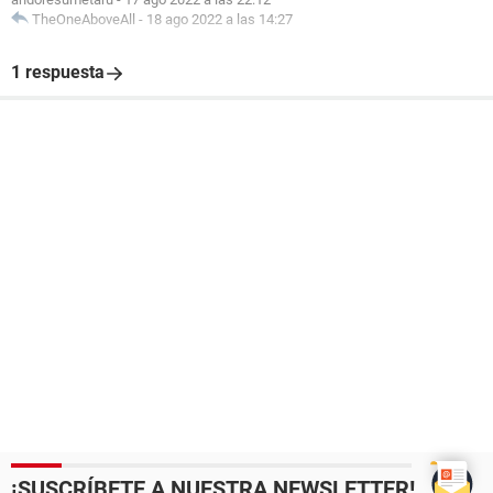
TheOneAboveAll
-
18 ago 2022 a las 14:27
1 respuesta
¡SUSCRÍBETE A NUESTRA NEWSLETTER!