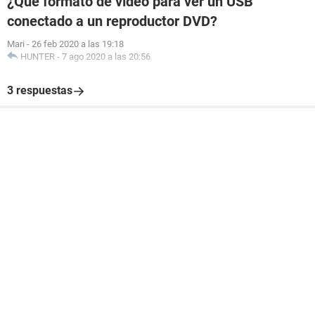
¿Qué formato de vídeo para ver un USB
conectado a un reproductor DVD?
Mari
-
26 feb 2020 a las 19:18
HUNTER
-
7 ago 2020 a las 20:56
3 respuestas