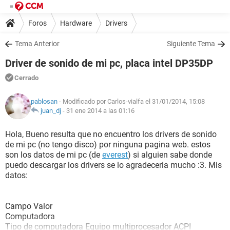
Foros
Hardware
Drivers
Tema Anterior
Siguiente Tema
Driver de sonido de mi pc, placa intel DP35DP
Cerrado
pablosan
- Modificado por Carlos-vialfa el 31/01/2014, 15:08
juan_dj
-
31 ene 2014 a las 01:16
Hola, Bueno resulta que no encuentro los drivers de sonido
de mi pc (no tengo disco) por ninguna pagina web. estos
son los datos de mi pc (de
everest
) si alguien sabe donde
puedo descargar los drivers se lo agradeceria mucho :3. Mis
datos:
Campo Valor
Computadora
Tipo de computadora Equipo multiprocesador ACPI