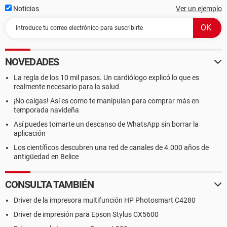
Dirección MAC primaria 00-08-54-9D-40-1E
Noticias
Ver un ejemplo
Placa de red Realtek RTL8185 54M Wireless LAN Network
Adapter (192. [ TRIAL VERSION ])
Periféricos
Controlador FireWire Texas Instruments TSB43AB22 1394A-
NOVEDADES
2000 OHCI PHY/Link-Layer Controller (PHY: TI TSB41AB1/2)
Controlador USB1 Intel 82801IB ICH9 - USB Universal Host
La regla de los 10 mil pasos. Un cardiólogo explicó lo que es
Controller [A-2]
realmente necesario para la salud
Controlador USB1 Intel 82801IB ICH9 - USB Universal Host
¡No caigas! Así es como te manipulan para comprar más en
Controller [A-2]
temporada navideña
Controlador USB1 Intel 82801IB ICH9 - USB Universal Host
Así puedes tomarte un descanso de WhatsApp sin borrar la
Controller [A-2]
aplicación
Controlador USB1 Intel 82801IB ICH9 - USB Universal Host
Controller [A-2]
Los científicos descubren una red de canales de 4.000 años de
Controlador USB1 Intel 82801IB ICH9 - USB Universal Host
antigüedad en Belice
Controller [A-2]
Controlador USB1 Intel 82801IB ICH9 - USB Universal Host
CONSULTA TAMBIÉN
Controller [A-2]
Controlador USB2 Intel 82801IB ICH9 - USB2 Enhanced Host
Driver de la impresora multifunción HP Photosmart C4280
Controller [A-2]
Driver de impresión para Epson Stylus CX5600
Controlador USB2 Intel 82801IB ICH9 - USB2 Enhanced Host