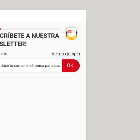
SCRÍBETE A NUESTRA
SLETTER!
cias
Ver un ejemplo