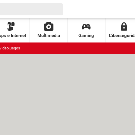
ps e Internet
Multimedia
Gaming
Cibersegurid
Videojuegos