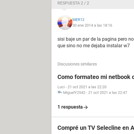
RESPUESTA 2 / 2
MER12
30 ene 2014 a las 18:16
sisi baje un par de la pagina pero no
que sino no me dejaba instalar w7
Discusiones similares
Como formateo mi netbook d
Luci
-
21 oct 2021 a las 22:20
MiguelY2542
-
21 oct 2021 a las 22:47
1 respuesta
Compré un TV Selecline en Al