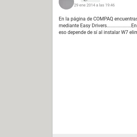
29 ene 2014 a las 19:46
En la página de COMPAQ encuentras 
mediante Easy Drivers..................
eso depende de sí al instalar W7 eli