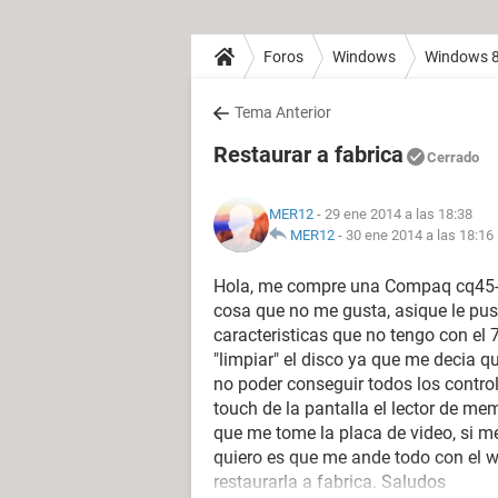
Foros
Windows
Windows 
Tema Anterior
Restaurar a fabrica
Cerrado
MER12
- 29 ene 2014 a las 18:38
MER12
-
30 ene 2014 a las 18:16
Hola, me compre una Compaq cq45-
cosa que no me gusta, asique le pus
caracteristicas que no tengo con el 
"limpiar" el disco ya que me decia
no poder conseguir todos los contro
touch de la pantalla el lector de m
que me tome la placa de video, si m
quiero es que me ande todo con el 
restaurarla a fabrica. Saludos