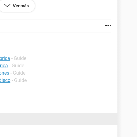
Ver más
brica
- Guide
rica
- Guide
tones
- Guide
disco
- Guide