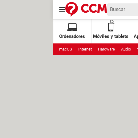
Ordenadores
Móviles y tablets
Ap
macOS
Internet
Hardware
Audio