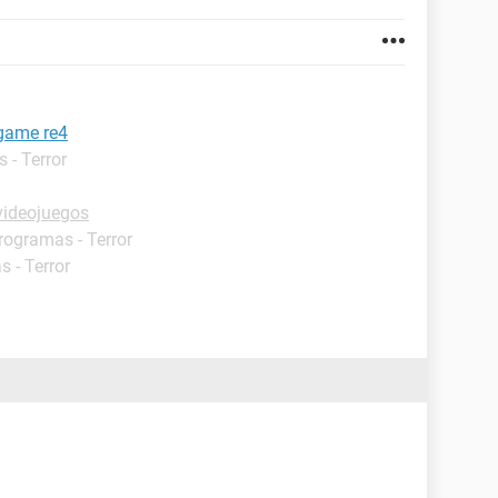
 game re4
 - Terror
videojuegos
Programas - Terror
s - Terror