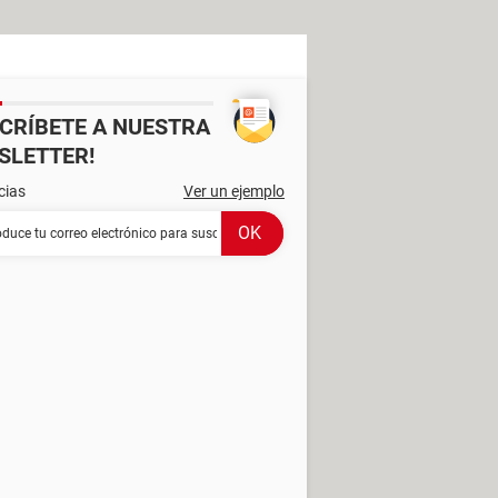
SCRÍBETE A NUESTRA
SLETTER!
cias
Ver un ejemplo