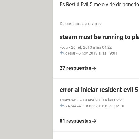
Es Resild Evil 5 me olvide de ponerlo
Discusiones similares
steam must be running to pl
xoco
-
20 feb 2010 a las 04:22
cesar
-
6 nov 2013 a las 19:01
27 respuestas
error al iniciar resident evil 5
spartan456
-
18 ene 2010 a las 02:27
7474474
-
18 abr 2018 a las 02:16
81 respuestas