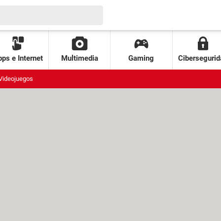
ps e Internet
Multimedia
Gaming
Cibersegurid
Videojuegos