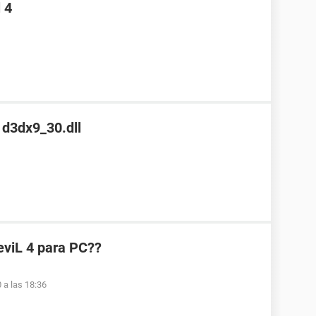
 4
a d3dx9_30.dll
eviL 4 para PC??
 a las 18:36