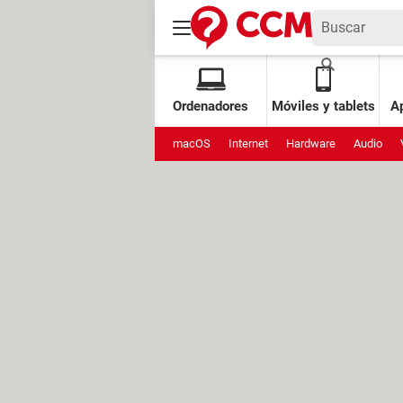
Ordenadores
Móviles y tablets
Ap
macOS
Internet
Hardware
Audio