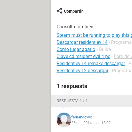
Compartir
Consulta también:
Steam must be running to play this
Descargar resident evil 4
- Programas
Como jugar agario
- Guide
Clave cd resident evil 4 pc
-
Foro de 
Resident evil 4 remake descargar
- 
Resident evil 2 descargar
- Programa
1 respuesta
RESPUESTA 1 / 1
fernandoxyx
26 ene 2014 a las 18:09