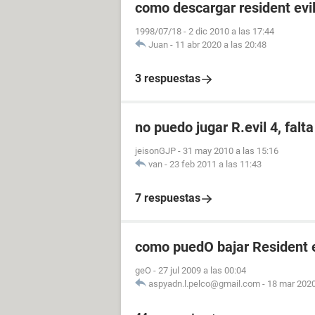
como descargar resident evil
1998/07/18
-
2 dic 2010 a las 17:44
Juan
-
11 abr 2020 a las 20:48
3 respuestas
no puedo jugar R.evil 4, falt
jeisonGJP
-
31 may 2010 a las 15:16
van
-
23 feb 2011 a las 11:43
7 respuestas
como puedO bajar Resident 
geO
-
27 jul 2009 a las 00:04
aspyadn.l.pelco@gmail.com
-
18 mar 2020