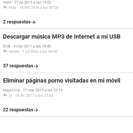
reybr
-
27 jul 2015 a las 14:02
frida
-
18 feb 2018 a las 02:24
2 respuestas
Descargar música MP3 de Internet a mi USB
DCB
-
4 mar 2011 a las 19:40
ramiro
-
1 jul 2024 a las 04:00
37 respuestas
Eliminar páginas porno visitadas en mi móvil
Naya1616
-
17 mar 2015 a las 02:19
Si
-
18 dic 2017 a las 23:04
22 respuestas