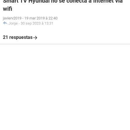
Smart TV Hyundai no se conecta a Internet vía
wifi
javierv2019
-
19 mar 2019 à 22:40
Jorge
-
30 sep 2023 à 13:31
21 respuestas