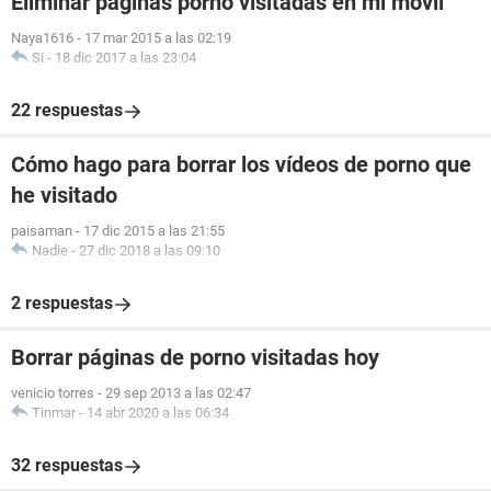
Eliminar páginas porno visitadas en mi móvil
Naya1616
-
17 mar 2015 a las 02:19
Si
-
18 dic 2017 a las 23:04
22 respuestas
Cómo hago para borrar los vídeos de porno que
he visitado
paisaman
-
17 dic 2015 a las 21:55
Nadie
-
27 dic 2018 a las 09:10
2 respuestas
Borrar páginas de porno visitadas hoy
venicio torres
-
29 sep 2013 a las 02:47
Tinmar
-
14 abr 2020 a las 06:34
32 respuestas