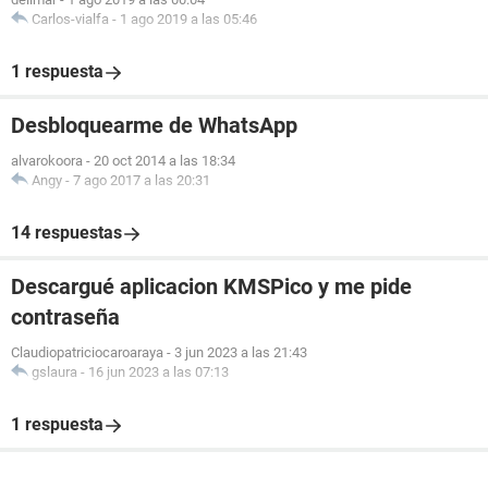
Carlos-vialfa
-
1 ago 2019 a las 05:46
1 respuesta
Desbloquearme de WhatsApp
alvarokoora
-
20 oct 2014 a las 18:34
Angy
-
7 ago 2017 a las 20:31
14 respuestas
Descargué aplicacion KMSPico y me pide
contraseña
Claudiopatriciocaroaraya
-
3 jun 2023 a las 21:43
gslaura
-
16 jun 2023 a las 07:13
1 respuesta