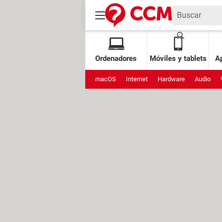
Ordenadores
Móviles y tablets
Ap
macOS
Internet
Hardware
Audio