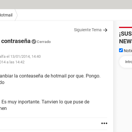
otmail
Siguiente Tema
¡SU
 contraseña
NEW
Cerrado
Noti
alfa el 13/01/2014, 14:40
014 a las 14:42
anbiar la conteaseña de hotmail por que. Pongo.
edo
 Es muy inportante. Tanvien lo que puse de
emen