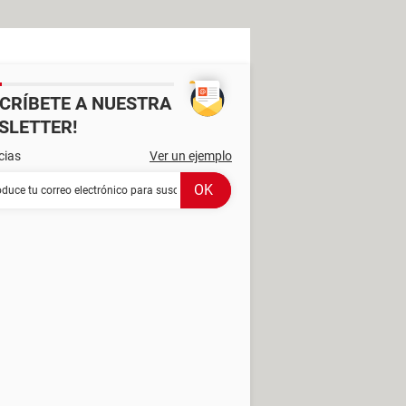
SCRÍBETE A NUESTRA
SLETTER!
cias
Ver un ejemplo