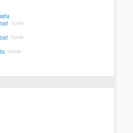
aseña
mail
- Guide
mail
- Guide
lix
- Guide