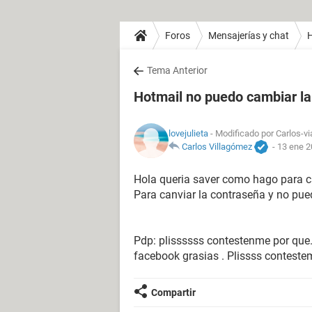
Foros
Mensajerías y chat
H
Tema Anterior
Hotmail no puedo cambiar la
lovejulieta
- Modificado por Carlos-vi
Carlos Villagómez
-
13 ene 2
Hola queria saver como hago para c
Para canviar la contraseña y no pu
Pdp: plissssss contestenme por que.
facebook grasias . Plissss contest
Compartir