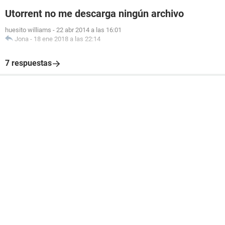
Utorrent no me descarga ningún archivo
huesito williams
-
22 abr 2014 a las 16:01
Jona
-
18 ene 2018 a las 22:14
7 respuestas