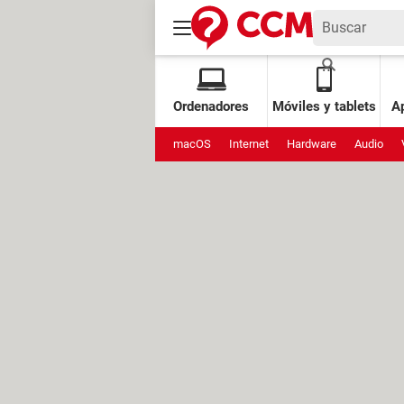
Ordenadores
Móviles y tablets
Ap
macOS
Internet
Hardware
Audio