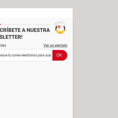
SCRÍBETE A NUESTRA
SLETTER!
cias
Ver un ejemplo