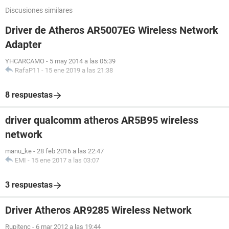
Discusiones similares
Driver de Atheros AR5007EG Wireless Network
Adapter
YHCARCAMO
-
5 may 2014 a las 05:39
RafaP11
-
15 ene 2019 a las 21:38
8 respuestas
driver qualcomm atheros AR5B95 wireless
network
manu_ke
-
28 feb 2016 a las 22:47
EMI
-
15 ene 2017 a las 03:07
3 respuestas
Driver Atheros AR9285 Wireless Network
Rupitenc
-
6 mar 2012 a las 19:44