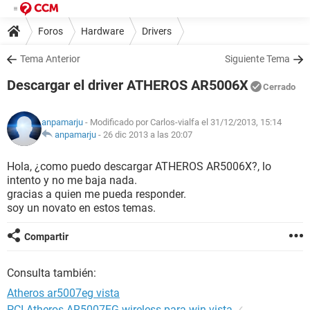
Foros
Hardware
Drivers
Tema Anterior
Siguiente Tema
Descargar el driver ATHEROS AR5006X
Cerrado
anpamarju
- Modificado por Carlos-vialfa el 31/12/2013, 15:14
anpamarju
-
26 dic 2013 a las 20:07
Hola, ¿como puedo descargar ATHEROS AR5006X?, lo
intento y no me baja nada.
gracias a quien me pueda responder.
soy un novato en estos temas.
Compartir
Consulta también:
Atheros ar5007eg vista
PCI Atheros AR5007EG wireless para win vista
✓