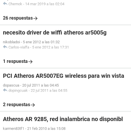
Chemok
-
14 mar 2019 a las 02:04
26 respuestas
necesito driver de wiffi atheros ar5005g
nikobladoi
-
5 ene 2012 a las 01:32
Carlos-vialfa
-
5 ene 2012 a las 17:31
1 respuesta
PCI Atheros AR5007EG wireless para win vista
dopascua
-
20 jul 2011 a las 04:45
dopingcuak
-
22 jul 2011 a las 04:55
2 respuestas
Atheros AR 9285, red inalambrica no disponibl
karmen83tf1
-
21 feb 2010 a las 15:08