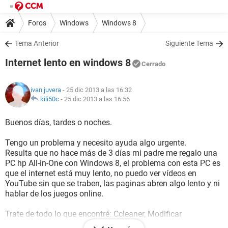
Foros
Windows
Windows 8
Tema Anterior
Siguiente Tema
Internet lento en windows 8
Cerrado
ivan juvera
- 25 dic 2013 a las 16:32
kili50c
-
25 dic 2013 a las 16:56
Buenos días, tardes o noches.
Tengo un problema y necesito ayuda algo urgente.
Resulta que no hace más de 3 días mi padre me regalo una
PC hp All-in-One con Windows 8, el problema con esta PC es
que el internet está muy lento, no puedo ver vídeos en
YouTube sin que se traben, las paginas abren algo lento y ni
hablar de los juegos online.
Trate de todo lo que encontré: Ccleaner, Modificar
configuración de la pc, actualiza el antivirus Norton,