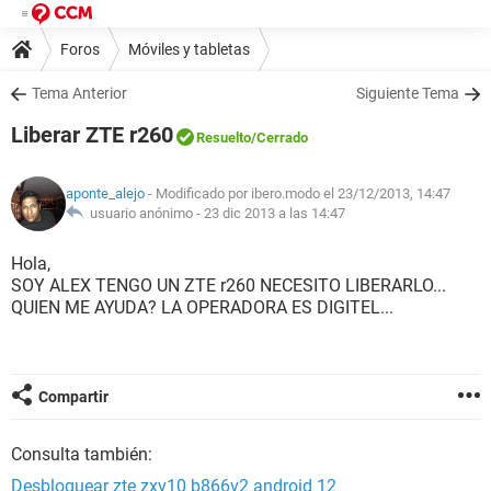
Foros
Móviles y tabletas
Tema Anterior
Siguiente Tema
Liberar ZTE r260
Resuelto
/Cerrado
aponte_alejo
- Modificado por ibero.modo el 23/12/2013, 14:47
usuario anónimo -
23 dic 2013 a las 14:47
Hola,
SOY ALEX TENGO UN ZTE r260 NECESITO LIBERARLO...
QUIEN ME AYUDA? LA OPERADORA ES DIGITEL...
Compartir
Consulta también:
Desbloquear zte zxv10 b866v2 android 12