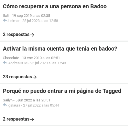
Cómo recuperar a una persona en Badoo
Itati
-
19 sep 2019 a las 02:35
Leimar
-
28 jul 2023 a las 12:58
2 respuestas
Activar la misma cuenta que tenia en badoo?
Chocolate
-
13 ene 2010 a las 02:51
AndreaCCM
-
25 jul 2020 a las 17:43
23 respuestas
Porqué no puedo entrar a mi página de Tagged
Sailyn
-
5 jun 2022 a las 20:51
gslaura
-
27 jul 2022 a las 05:44
2 respuestas