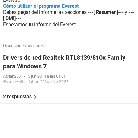
Cómo utilizar el programa Everest
Debes pegar del informe las secciones
---[ Resumen]---
y
---
[ DMI]---
Esperamos tu informe del Everest.
Discusiones similares
Drivers de red Realtek RTL8139/810x Family
para Windows 7
Adrian2501
-
13 jun 2014 a las 01:01
Angelotte
-
24 jun 2014 a las 22:55
2 respuestas