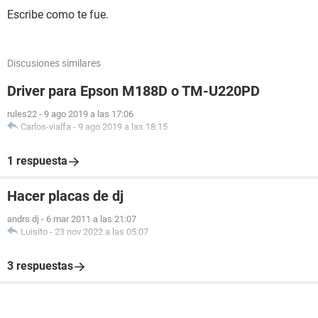
Escribe como te fue.
Discusiones similares
Driver para Epson M188D o TM-U220PD
rules22
-
9 ago 2019 a las 17:06
Carlos-vialfa
-
9 ago 2019 a las 18:15
1 respuesta
Hacer placas de dj
andrs dj
-
6 mar 2011 a las 21:07
Luisito
-
23 nov 2022 a las 05:07
3 respuestas