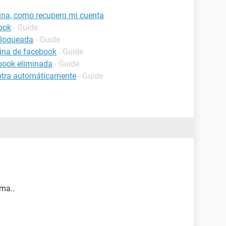
ina, como recupero mi cuenta
ook
- Guide
bloqueada
- Guide
ina de facebook
- Guide
book eliminada
- Guide
 otra automáticamente
- Guide
ma..