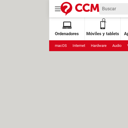
Ordenadores
Móviles y tablets
Ap
macOS
Internet
Hardware
Audio