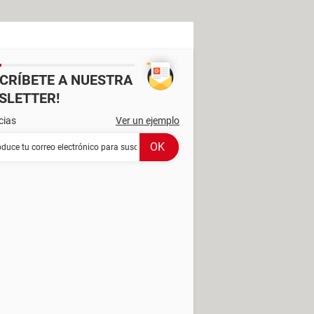
SCRÍBETE A NUESTRA
SLETTER!
cias
Ver un ejemplo