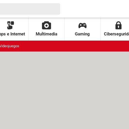
ps e Internet
Multimedia
Gaming
Cibersegurid
Videojuegos