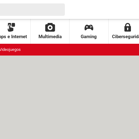
ps e Internet
Multimedia
Gaming
Cibersegurid
Videojuegos