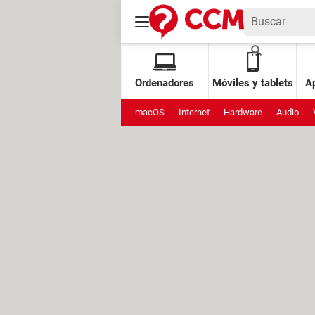
Ordenadores
Móviles y tablets
Ap
macOS
Internet
Hardware
Audio