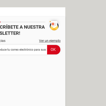
SCRÍBETE A NUESTRA
SLETTER!
cias
Ver un ejemplo