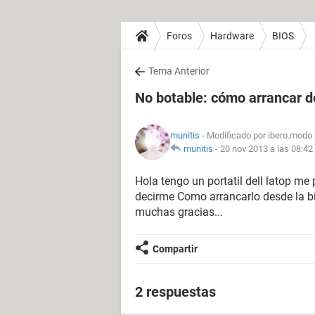
Foros
Hardware
BIOS
Tema Anterior
No botable: cómo arrancar d
munitis
- Modificado por ibero.modo 
munitis
-
20 nov 2013 a las 08:42
Hola tengo un portatil dell latop me
decirme Como arrancarlo desde la bi
muchas gracias...
Compartir
2 respuestas