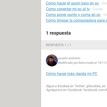
Como hacer el guion bajo en pc
- Gu
Como conectar mi pc al tv
- Guide
Como poner punto y coma en pc
- G
Cómo limpiar la computadora para 
1 respuesta
RESPUESTA 1 / 1
usuario anónimo
Modificado por ibero.modo el 19/11/
Cómo hacer más rápida mi PC
Sigue a Kioskea en Twitter: @kioskea_es
Agréganos en Facebook: facebook.com/k