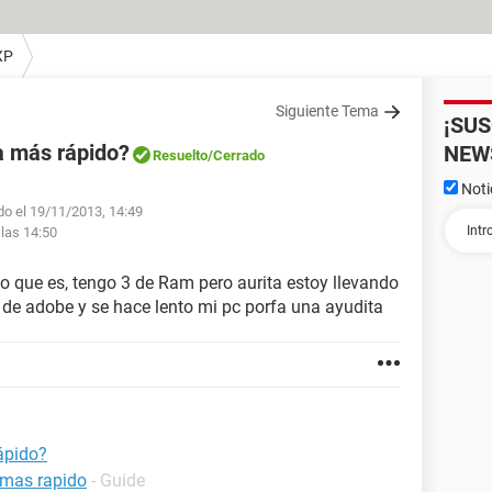
XP
Siguiente Tema
¡SU
 más rápido?
NEW
Resuelto
/Cerrado
Noti
do el 19/11/2013, 14:49
 las 14:50
lo que es, tengo 3 de Ram pero aurita estoy llevando
de adobe y se hace lento mi pc porfa una ayudita
ápido?
 mas rapido
- Guide