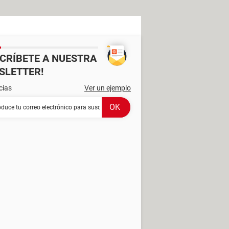
SCRÍBETE A NUESTRA
SLETTER!
cias
Ver un ejemplo