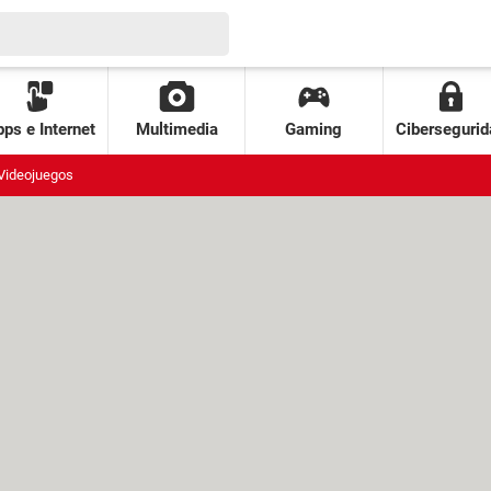
ps e Internet
Multimedia
Gaming
Cibersegurid
Videojuegos