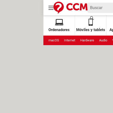
Ordenadores
Móviles y tablets
Ap
macOS
Internet
Hardware
Audio