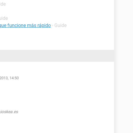
ide
uide
que funcione más rápido
- Guide
2013, 14:50
ioskea.es