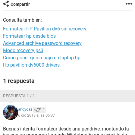
Compartir
Consulta también:
Formatear HP Pavilion dv6 sin recovery
Formatear hp desde bios
Advanced archive password recovery
Modo recovery ps3
Como poner guión bajo en laptop hp
Hp pavilion dv6000 drivers
1 respuesta
RESPUESTA 1 / 1
andycaz
1
6 dic 2013 a las 06:37
Buenas intenta formatear desde una pendrive, montando la
iso con un programa llamado Wintobootic muy sencillo de