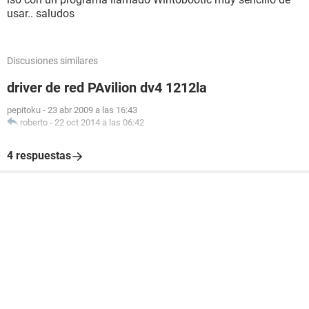
usar.. saludos
Discusiones similares
driver de red PAvilion dv4 1212la
pepitoku
-
23 abr 2009 a las 16:43
roberto
-
22 oct 2014 a las 06:42
4 respuestas