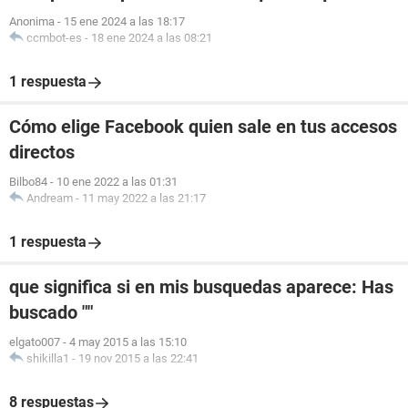
Anonima
-
15 ene 2024 a las 18:17
ccmbot-es
-
18 ene 2024 a las 08:21
1 respuesta
Cómo elige Facebook quien sale en tus accesos
directos
Bilbo84
-
10 ene 2022 a las 01:31
Andream
-
11 may 2022 a las 21:17
1 respuesta
que significa si en mis busquedas aparece: Has
buscado ""
elgato007
-
4 may 2015 a las 15:10
shikilla1
-
19 nov 2015 a las 22:41
8 respuestas