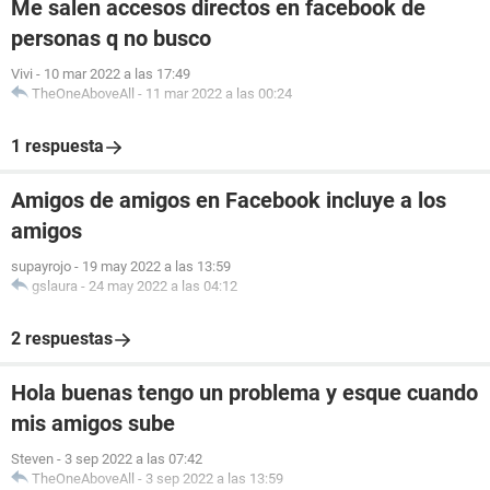
Me salen accesos directos en facebook de
personas q no busco
Vivi
-
10 mar 2022 a las 17:49
TheOneAboveAll
-
11 mar 2022 a las 00:24
1 respuesta
Amigos de amigos en Facebook incluye a los
amigos
supayrojo
-
19 may 2022 a las 13:59
gslaura
-
24 may 2022 a las 04:12
2 respuestas
Hola buenas tengo un problema y esque cuando
mis amigos sube
Steven
-
3 sep 2022 a las 07:42
TheOneAboveAll
-
3 sep 2022 a las 13:59