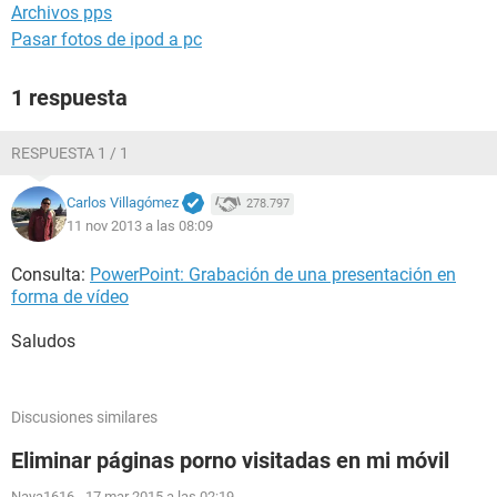
Archivos pps
Pasar fotos de ipod a pc
1 respuesta
RESPUESTA 1 / 1
Carlos Villagómez
278.797
11 nov 2013 a las 08:09
Consulta:
PowerPoint: Grabación de una presentación en
forma de vídeo
Saludos
Discusiones similares
Eliminar páginas porno visitadas en mi móvil
Naya1616
-
17 mar 2015 a las 02:19