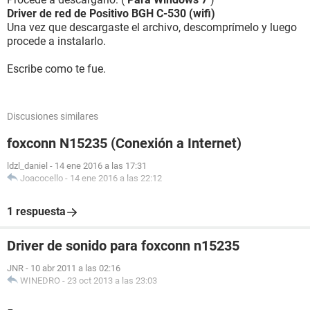
Driver de red de Positivo BGH C-530 (wifi)
Una vez que descargaste el archivo, descomprímelo y luego
procede a instalarlo.
Escribe como te fue.
Discusiones similares
foxconn N15235 (Conexión a Internet)
ldzl_daniel
-
14 ene 2016 a las 17:31
Joacocello
-
14 ene 2016 a las 22:12
1 respuesta
Driver de sonido para foxconn n15235
JNR
-
10 abr 2011 a las 02:16
WINEDRO
-
23 oct 2013 a las 23:03