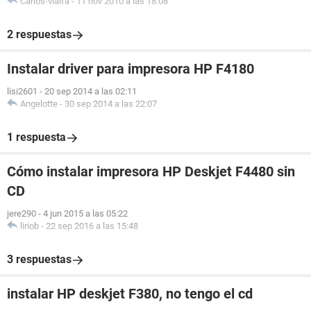
Carlos-vialfa
-
11 nov 2010 a las 18:08
2 respuestas
Instalar driver para impresora HP F4180
lisi2601
-
20 sep 2014 a las 02:11
Angelotte
-
30 sep 2014 a las 22:07
1 respuesta
Cómo instalar impresora HP Deskjet F4480 sin
CD
jere290
-
4 jun 2015 a las 05:22
liriob
-
22 sep 2016 a las 15:48
3 respuestas
instalar HP deskjet F380, no tengo el cd