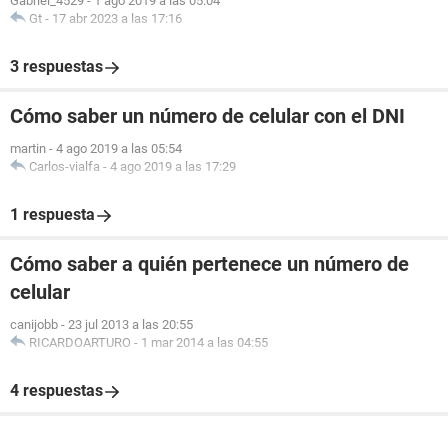
Gabriel_4529
-
1 ago 2019 a las 05:04
Gt
-
17 abr 2023 a las 17:16
3 respuestas
Cómo saber un número de celular con el DNI
martin
-
4 ago 2019 a las 05:54
Carlos-vialfa
-
4 ago 2019 a las 17:29
1 respuesta
Cómo saber a quién pertenece un número de
celular
canijobb
-
23 jul 2013 a las 20:55
RICARDOARTURO
-
1 mar 2014 a las 04:55
4 respuestas