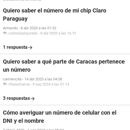
Quiero saber el número de mi chip Claro
Paraguay
Armando
-
8 abr 2020 a las 01:32
carloslopezjurado
-
8 abr 2020 a las 16:13
1 respuesta
Quiero saber a qué parte de Caracas pertenece
un número
carmencita
-
14 abr 2020 a las 04:38
ChaneGarcia
-
9 sep 2024 a las 01:14
3 respuestas
Cómo averiguar un número de celular con el
DNI y el nombre